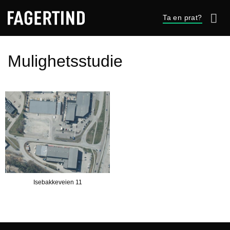
Skip
Ta en prat?
to
content
Mulighetsstudie
Isebakkeveien 11