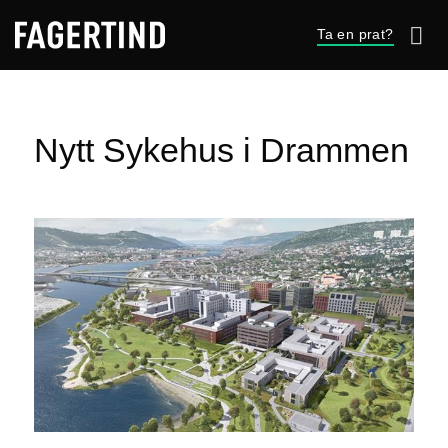
Skip
Ta en prat?
to
content
Nytt Sykehus i Drammen