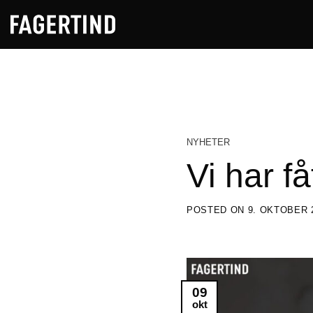
Skip
to
content
NYHETER
Vi har få
POSTED ON
9. OKTOBER 
09
okt