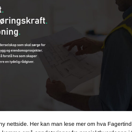
t ny nettside. Her kan man lese mer om hva Fagertind