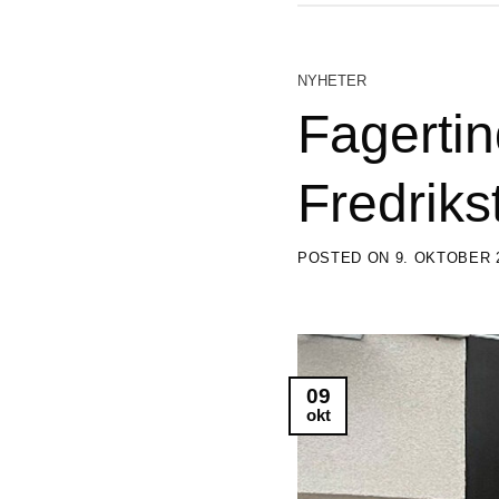
NYHETER
Fagertind
Fredriks
POSTED ON
9. OKTOBER 
09
okt