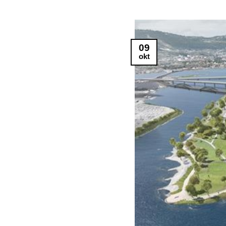
09
okt