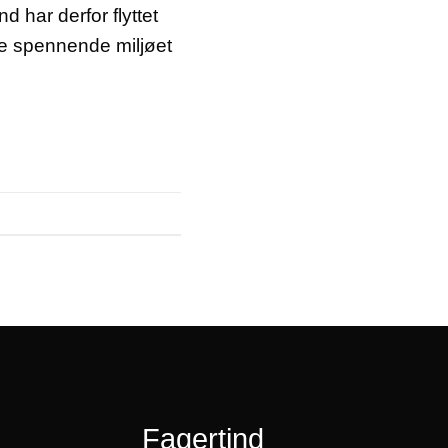
d har derfor flyttet
tte spennende miljøet
Fagertind