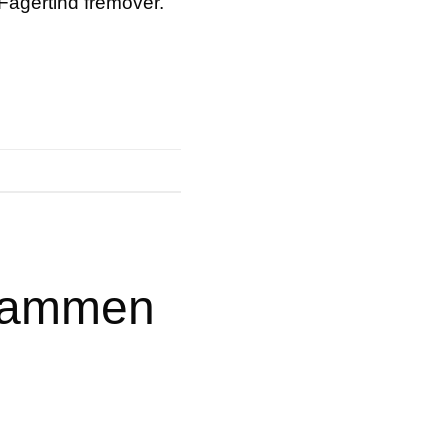
 Fagertind fremover.
Drammen