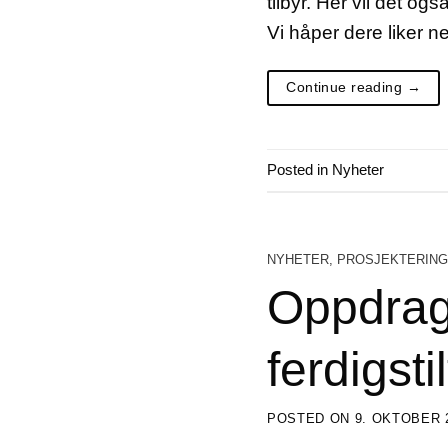
tilbyr. Her vil det 
Vi håper dere liker ne
Continue reading
→
Posted in
Nyheter
NYHETER
,
PROSJEKTERING
Oppdrag
ferdigstil
POSTED ON
9. OKTOBER 