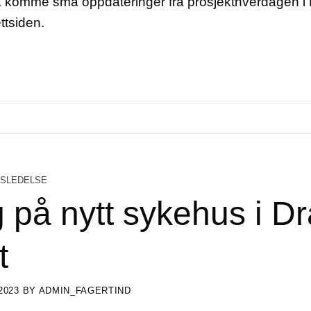
også komme små oppdateringer fra prosjekthverdagen i
ttsiden.
SLEDELSE
 på nytt sykehus i 
t
2023
BY
ADMIN_FAGERTIND