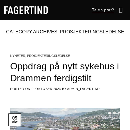
Skip
Ta en prat?
to
content
CATEGORY ARCHIVES:
PROSJEKTERINGSLEDELSE
NYHETER
,
PROSJEKTERINGSLEDELSE
Oppdrag på nytt sykehus i
Drammen ferdigstilt
POSTED ON
9. OKTOBER 2023
BY
ADMIN_FAGERTIND
09
okt